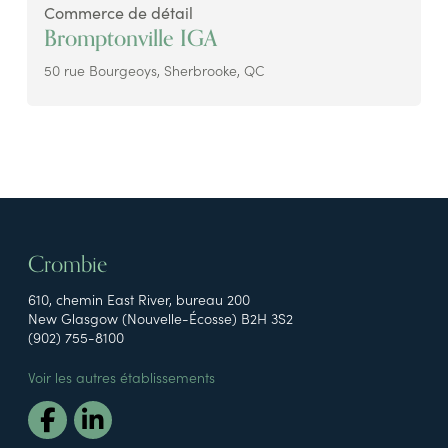
Commerce de détail
Bromptonville IGA
50 rue Bourgeoys, Sherbrooke, QC
Crombie
610, chemin East River, bureau 200
New Glasgow (Nouvelle-Écosse) B2H 3S2
(902) 755-8100
Voir les autres établissements