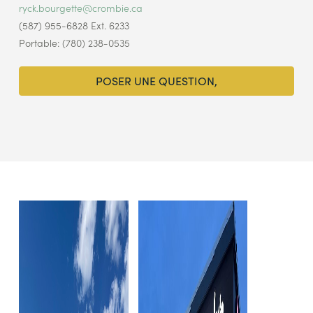
ryck.bourgette@crombie.ca
(587) 955-6828 Ext. 6233
Portable: (780) 238-0535
POSER UNE QUESTION,