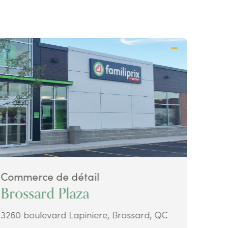
Commerce de détail
Comm
Brossard Plaza
Ava
3260 boulevard Lapiniere, Brossard, QC
48 Ke