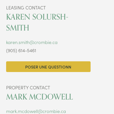
LEASING CONTACT
KAREN SOLURSH-
SMITH
karen.smith@crombie.ca
(905) 614-5461
POSER UNE QUESTIONN
PROPERTY CONTACT
MARK MCDOWELL
mark.mcdowell@crombie.ca