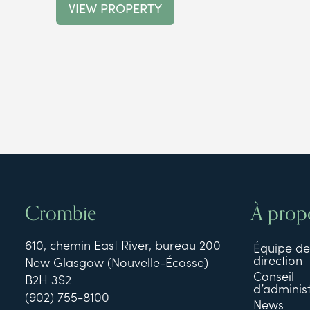
VIEW PROPERTY
Crombie
À prop
610, chemin East River, bureau 200
Équipe de
direction
New Glasgow (Nouvelle-Écosse)
Conseil
B2H 3S2
d’administ
(902) 755-8100
News