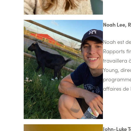
Noah Lee, R
Noah est de
Rapports fin
travaillera
Young, direc
programme d
affaires de
John-Luke T