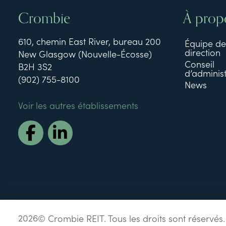
Crombie
À prop
610, chemin East River, bureau 200
Équipe de
direction
New Glasgow (Nouvelle-Écosse)
Conseil
B2H 3S2
d’administ
(902) 755-8100
News
Voir les autres établissements
2026
© Crombie REIT. Tous les droits sont réservés.