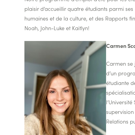
plaisir d’accueillir quatre étudiants parmi 
humaines et de la culture, et des Rapports f
Noah, John-Luke et Kaitlyn!
Carmen Sco
Carmen se j
d’un progra
étudiante 
spécialisati
l’Université
supervision
Relations p