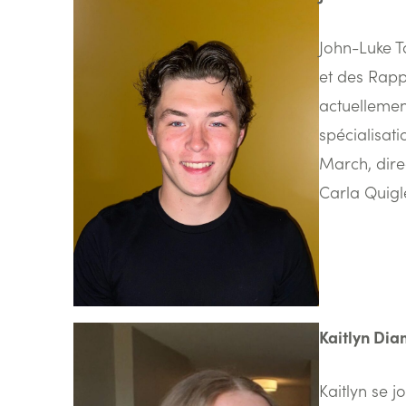
John-Luke T
et des Rappo
actuellemen
spécialisati
March, direc
Carla Quigl
Kaitlyn Dia
Kaitlyn se 